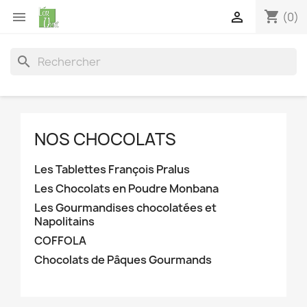
shopping_cart


(0)
search
NOS CHOCOLATS
Les Tablettes François Pralus
Les Chocolats en Poudre Monbana
Les Gourmandises chocolatées et
Napolitains
COFFOLA
Chocolats de Pâques Gourmands